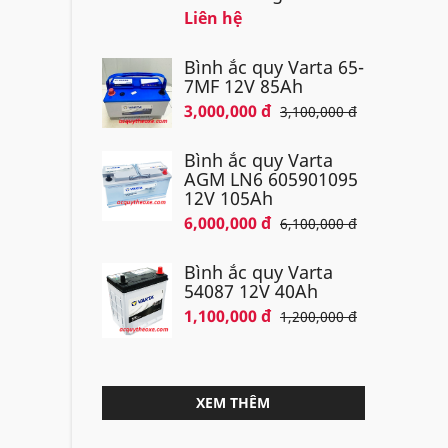
Liên hệ
Bình ắc quy Varta 65-
7MF 12V 85Ah
3,000,000 đ
3,100,000 đ
Bình ắc quy Varta
AGM LN6 605901095
12V 105Ah
6,000,000 đ
6,100,000 đ
Bình ắc quy Varta
54087 12V 40Ah
1,100,000 đ
1,200,000 đ
XEM THÊM