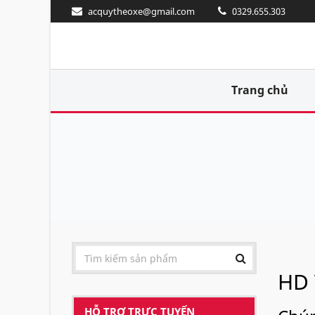
acquytheoxe@gmail.com
0329.655.303
Trang chủ
HD 
HỖ TRỢ TRỰC TUYẾN