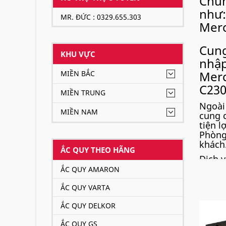
Chún
như:
MR. ĐỨC : 0329.655.303
Merc
Cung
KHU VỰC
nhập
Mer
MIỀN BẮC
C230
MIỀN TRUNG
Ngoài
MIỀN NAM
cung 
tiện l
Phòng.
khách
ẮC QUY THEO HÃNG
Dịch 
ẮC QUY AMARON
Xe M
ẮC QUY VARTA
ắc q
Varta
ẮC QUY DELKOR
ẮC QUY GS