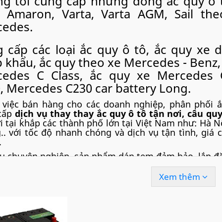
g tôi cung cấp những dòng ắc quy ô t
 Amaron, Varta, Varta AGM, Sail theo
edes.
 cấp các loại ắc quy ô tô, ắc quy xe d
 khẩu, ắc quy theo xe Mercedes - Benz,
cedes C Class, ắc quy xe Mercedes 
, Mercedes C230 car battery Long.
 việc bán hàng cho các doanh nghiệp, phân phối ắ
cấp
dịch vụ thay thay ắc quy ô tô tận nơi
, câu quy
ợi tại khắp các thành phố lớn tại Việt Nam như: Hà 
. với tốc độ nhanh chóng và dịch vụ tận tình, giá 
.
vụ chuyên nghiệp, sản phẩm dán tem đảm bảo, lắp đặ
ercedes C230 sử dụng ắc quy theo xe 
Xem thêm
uy AGM đúng loại hoặc dùng ắc quy l
, Amaron, Atlas, Delkor,...