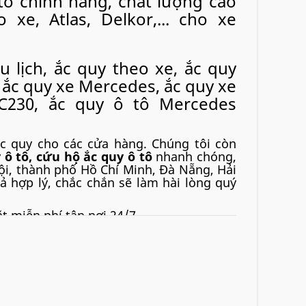
ô chính hãng, chất lượng cao
 xe, Atlas, Delkor,... cho xe
u lịch, ắc quy theo xe, ắc quy
 ắc quy xe Mercedes, ắc quy xe
C230, ắc quy ô tô Mercedes
c quy cho các cửa hàng. Chúng tôi còn
 ô tô, cứu hộ ắc quy ô tô
nhanh chóng,
Nội, thành phố Hồ Chí Minh, Đà Nẵng, Hải
cả hợp lý, chắc chắn sẽ làm hài lòng quý
t miễn phí tận nơi 24/7
Varta AGM DIN 80Ah. Thay thế
oại MF DIN80Ah của các hãng: