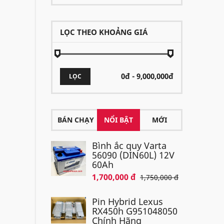
LỌC THEO KHOẢNG GIÁ
LỌC
BÁN CHẠY
NỔI BẬT
MỚI
Bình ắc quy Varta
56090 (DIN60L) 12V
60Ah
1,700,000 đ
1,750,000 đ
Pin Hybrid Lexus
RX450h G951048050
Chính Hãng