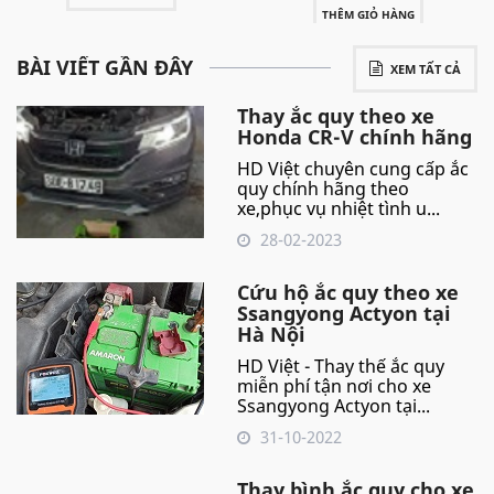
THÊM GIỎ HÀNG
BÀI VIẾT GẦN ĐÂY
XEM TẤT CẢ
Thay ắc quy theo xe
Honda CR-V chính hãng
HD Việt chuyên cung cấp ắc
quy chính hãng theo
xe,phục vụ nhiệt tình u...
28-02-2023
Cứu hộ ắc quy theo xe
Ssangyong Actyon tại
Hà Nội
HD Việt - Thay thế ắc quy
miễn phí tận nơi cho xe
Ssangyong Actyon tại...
31-10-2022
Thay bình ắc quy cho xe