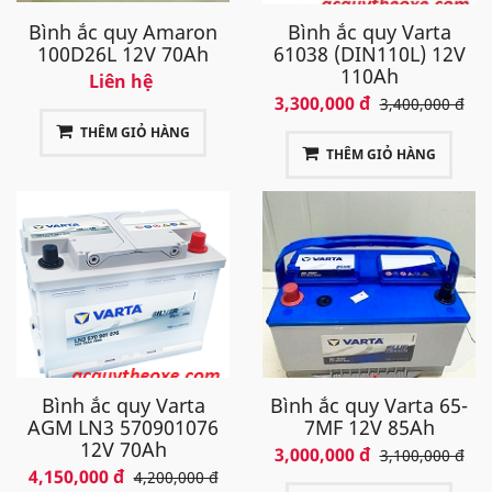
Bình ắc quy Amaron
Bình ắc quy Varta
100D26L 12V 70Ah
61038 (DIN110L) 12V
110Ah
Liên hệ
3,300,000 đ
3,400,000 đ
THÊM GIỎ HÀNG
THÊM GIỎ HÀNG
Bình ắc quy Varta
Bình ắc quy Varta 65-
AGM LN3 570901076
7MF 12V 85Ah
12V 70Ah
3,000,000 đ
3,100,000 đ
4,150,000 đ
4,200,000 đ