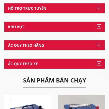
HỖ TRỢ TRỰC TUYẾN
KHU VỰC
ẮC QUY THEO HÃNG
ẮC QUY THEO XE
SẢN PHẨM BÁN CHẠY