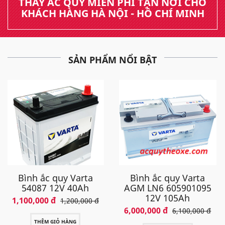
THAY ẮC QUY MIỄN PHÍ TẬN NƠI CHO
KHÁCH HÀNG HÀ NỘI - HỒ CHÍ MINH
SẢN PHẨM NỔI BẬT
Bình ắc quy Varta
Bình ắc quy Varta
54087 12V 40Ah
AGM LN6 605901095
12V 105Ah
1,100,000 đ
1,200,000 đ
6,000,000 đ
6,100,000 đ
THÊM GIỎ HÀNG