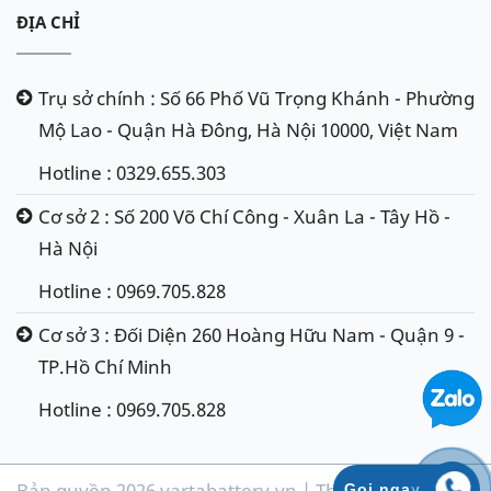
ĐỊA CHỈ
Trụ sở chính : Số 66 Phố Vũ Trọng Khánh - Phường
Mộ Lao - Quận Hà Đông, Hà Nội 10000, Việt Nam
Hotline : 0329.655.303
Cơ sở 2 : Số 200 Võ Chí Công - Xuân La - Tây Hồ -
Hà Nội
Hotline : 0969.705.828
Cơ sở 3 : Đối Diện 260 Hoàng Hữu Nam - Quận 9 -
TP.Hồ Chí Minh
Hotline : 0969.705.828
Bản quyền 2026 vartabattery.vn | Thiết kế & phát
Gọi ngay