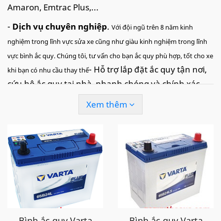
Amaron, Emtrac Plus,...
-
Dịch vụ chuyên nghiệp
.
Với đội ngũ trên 8 năm kinh
nghiệm trong lĩnh vực sửa xe cũng như giàu kinh nghiệm trong lĩnh
vực bình ắc quy. Chúng tôi, tư vấn cho bạn ắc quy phù hợp, tốt cho xe
- Hỗ trợ lắp đặt ắc quy tận nơi,
khi bạn có nhu cầu thay thế
cứu hộ ắc quy tại nhà, nhanh chóng và chính xác
đội ngũ tay nghề cao.
Xem thêm
-
Đo kiểm tra tình trạng bình ắc quy
hoàn toàn miễn phí để đánh
giá chất lượng bình ắc quy còn tốt hay không, đã nên thay hay chưa.
Đưa ra những phương án tối ưu, phù hợp khi cần thay thế ắc quy cho
xe của bạn.
-
Dịch vụ
Đổi cũ lấy mới
. Tại
cửa hàng của chúng tôi,
ắc quy cũ của
bạn được chúng tôi mua lại với giá cao theo giá nhà máy nhằm tái chế
để không gây ô nhiễm môi trường.
Bình ắc quy Varta
Bình ắc quy Varta