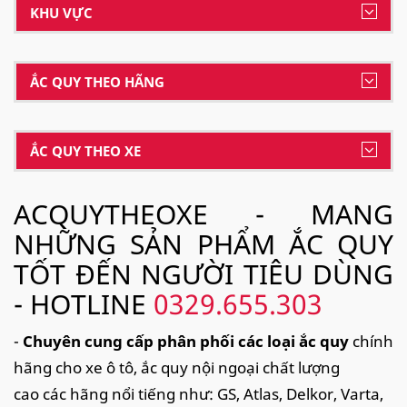
KHU VỰC
ẮC QUY THEO HÃNG
ẮC QUY THEO XE
ACQUYTHEOXE - MANG
NHỮNG SẢN PHẨM ẮC QUY
TỐT ĐẾN NGƯỜI TIÊU DÙNG
- HOTLINE
0329.655.303
-
Chuyên cung cấp phân phối các loại ắc quy
chính
hãng cho xe ô tô, ắc quy nội ngoại chất lượng
cao các hãng nổi tiếng như: GS, Atlas, Delkor, Varta,