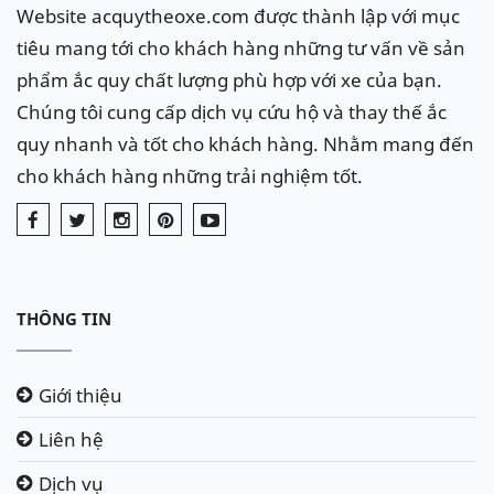
Dịch vụ chuyên nghiệp, sản phẩm dán tem đảm
Website acquytheoxe.com được thành lập với mục
bảo, lắp đặt miễn phí tận nơi 24/7
tiêu mang tới cho khách hàng những tư vấn về sản
phẩm ắc quy chất lượng phù hợp với xe của bạn.
Ắc quy ban đầu lắp theo xe
Chúng tôi cung cấp dịch vụ cứu hộ và thay thế ắc
Mercedes và các dòng châu Âu sử
dụng bình ắc quy Varta, thương hiệu
quy nhanh và tốt cho khách hàng. Nhằm mang đến
Varta thuộc tập đoàn John Controls
cho khách hàng những trải nghiệm tốt.
Các xe Mercedes GLA 45 AMG sử
dụng ắc quy theo xe loại AGM 80Ah,
các bình ắc quy đạt yêu để thay thế
cho xe Mercedes GLA 45 AGM: AGM
THÔNG TIN
80Ah hoặc loại miễn bảo dưỡng (MF
DIN) có dung lượng 80Ah
Giới thiệu
Tham khảo các bình thay thế dưới đây:
Liên hệ
Dịch vụ