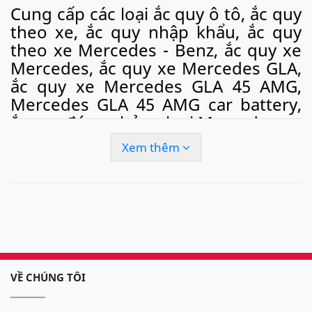
Cung cấp các loại ắc quy ô tô, ắc quy
theo xe, ắc quy nhập khẩu, ắc quy
theo xe Mercedes - Benz, ắc quy xe
Mercedes, ắc quy xe Mercedes GLA,
ắc quy xe Mercedes GLA 45 AMG,
Mercedes GLA 45 AMG car battery,
ắc quy đúng chủng loại Mercedes.
Xem thêm
Ngoài việc bán hàng cho các doanh nghiệp, phân
phối ắc quy cho các cửa hàng. Chúng tôi còn cung
cấp
dịch vụ thay thay ắc quy ô tô tận nơi
, câu quy
ô tô, cứu hộ ắc quy ô tô
nhanh chóng, tiện lợi tại
khắp các thành phố lớn tại Việt Nam như: Hà Nội,
thành phố Hồ Chí Minh, Đà Nẵng, Hải Phòng.. với
tốc độ nhanh chóng và dịch vụ tận tình, giá cả hợp
VỀ CHÚNG TÔI
lý, chắc chắn sẽ làm hài lòng quý khách.