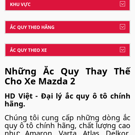
KHU VỰC
ẮC QUY THEO HÃNG
ẮC QUY THEO XE
Những Ắc Quy Thay Thế
Cho Xe Mazda 2
HD Việt - Đại lý ắc quy ô tô chính
hãng.
Chúng tôi cung cấp những dòng ắc
quy ô tô chính hãng, chất lượng cao
như: Amaron, Varta, Atlas, Delkor,