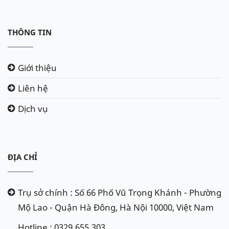
Q85,....
Nếu không có bình Q85 thì
dùng bình ắc quy thường dung
lượng 65Ah, mã bình D23L, bình khô,
THÔNG TIN
miễn bảo dưỡng của các hãng:
Amaron ( có tuổi thọ tốt ), Varta,
Delkor, Atlas, GS, Rocket,....
Giới thiệu
Liên hệ
Dịch vụ
ĐỊA CHỈ
Trụ sở chính : Số 66 Phố Vũ Trọng Khánh - Phường
Mộ Lao - Quận Hà Đông, Hà Nội 10000, Việt Nam
Hotline : 0329.655.303