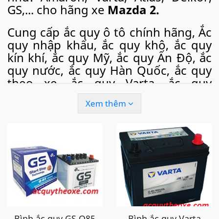
GS,... cho hãng xe
Mazda 2.
Cung cấp ắc quy ô tô chính hãng, Ắc
quy nhập khẩu, ắc quy khô, ắc quy
kín khí, ắc quy Mỹ, ắc quy Ấn Độ, ắc
quy nước, ắc quy Hàn Quốc, ắc quy
theo xe, ắc quy Varta, ắc quy
Amaron, ắc quy Atlas, ắc quy GS, ắc
Xem thêm
quy Delkor, ắc quy Rocket dùng cho
ắc quy ô tô
Mazda
, ắc quy xe
Mazda
, ắc quy xe
Mazda 2
, Ắc quy
Mazda 2
nhập khẩu, acquy
Mazda 2
,
Mazda 2
dùng ắc quy nào,
Mazda 2
Battery, Ắc quy thay thế tốt
cho Mazda 2,
...
Ngoài việc bán hàng cho các doanh nghiệp, phân phối
ắc quy cho các cửa hàng. Chúng tôi còn cung cấp
dịch
Bình ắc quy GS Q85
Bình ắc quy Varta