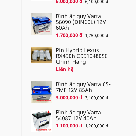
6,000,000 đ
6,100,000 đ
Bình ắc quy Varta
56090 (DIN60L) 12V
60Ah
1,700,000 đ
1,750,000 đ
Pin Hybrid Lexus
RX450h G951048050
Chính Hãng
Liên hệ
Bình ắc quy Varta 65-
7MF 12V 85Ah
3,000,000 đ
3,100,000 đ
Bình ắc quy Varta
54087 12V 40Ah
1,100,000 đ
1,200,000 đ