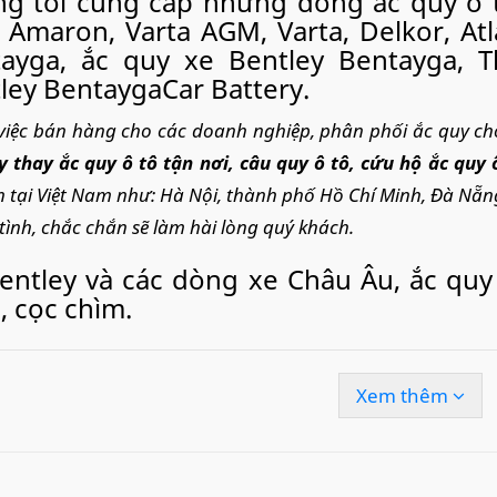
g tôi cung cấp những dòng ắc quy ô t
 Amaron, Varta AGM, Varta, Delkor, Atla
ayga, ắc quy xe Bentley Bentayga, T
ley BentaygaCar Battery.
việc bán hàng cho các doanh nghiệp, phân phối ắc quy c
y thay ắc quy ô tô tận nơi
, câu quy ô tô, cứu hộ ắc quy 
n tại Việt Nam như: Hà Nội, thành phố Hồ Chí Minh, Đà Nẵn
tình, chắc chắn sẽ làm hài lòng quý khách.
entley và các dòng xe Châu Âu, ắc quy 
 cọc chìm.
entley Mulsanne, xe Bentley Mulsann
W12 hộp số AT 8 cấp. Sử dụng ắc quy thay
Xem thêm