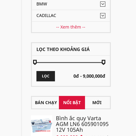
BMW
CADILLAC
-- Xem thêm --
LỌC THEO KHOẢNG GIÁ
LỌC
BÁN CHẠY
NỔI BẬT
MỚI
Bình ắc quy Varta
AGM LN6 605901095
12V 105Ah