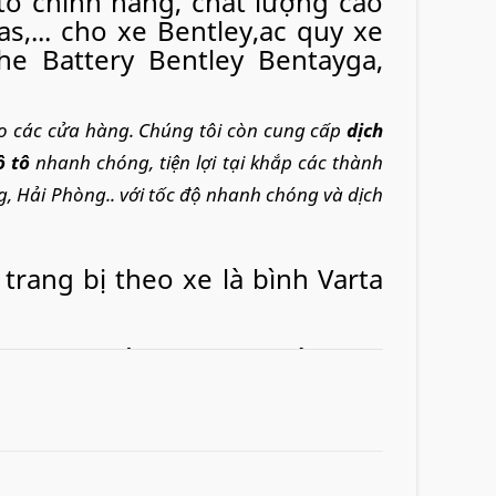
ô chính hãng, chất lượng cao
s,... cho xe Bentley,ac quy xe
he Battery Bentley Bentayga,
ho các cửa hàng. Chúng tôi còn cung cấp
dịch
ô tô
nhanh chóng, tiện lợi tại khắp các thành
g, Hải Phòng.. với tốc độ nhanh chóng và dịch
trang bị theo xe là bình Varta
e speed, dòng sedan, động cơ
 thế các loại dưới đây: