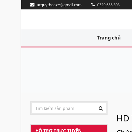
acquytheoxe@gmail.com
0329.655.303
Trang chủ
HD 
HỖ TRỢ TRỰC TUYẾN