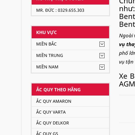
Chún
như:
MR. ĐỨC : 0329.655.303
Bent
Bent
KHU VỰC
Ngoài 
vụ tha
MIỀN BẮC
phố lớ
MIỀN TRUNG
vụ tận 
MIỀN NAM
Xe B
AGM,
ẮC QUY THEO HÃNG
Xe B
ẮC QUY AMARON
6.75
ẮC QUY VARTA
ẮC QUY DELKOR
ẮC QUY GS