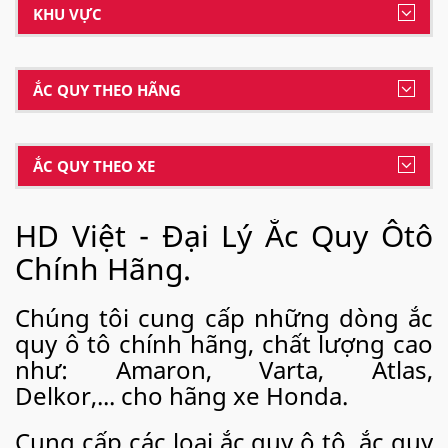
KHU VỰC
ẮC QUY THEO HÃNG
ẮC QUY THEO XE
HD Việt - Đại Lý Ắc Quy Ôtô
Chính Hãng.
Chúng tôi cung cấp những dòng ắc
quy ô tô chính hãng, chất lượng cao
như: Amaron, Varta, Atlas,
Delkor,... cho hãng xe Honda.
Cung cấp các loại ắc quy ô tô, ắc quy