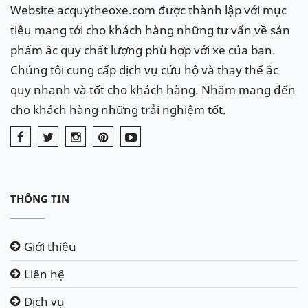
Website acquytheoxe.com được thành lập với mục
Xe Honda Fit sử dụng ắc quy 40Ah
tiêu mang tới cho khách hàng những tư vấn về sản
(L), cọc bình (cọc nhỏ), thường là các
phẩm ắc quy chất lượng phù hợp với xe của bạn.
mã 44B19L, 42B20L, 54087, DF40AL,...
Chúng tôi cung cấp dịch vụ cứu hộ và thay thế ắc
có kích thước 193 x 137 x 225mm.
Như các mã bình dưới đây:
quy nhanh và tốt cho khách hàng. Nhằm mang đến
cho khách hàng những trải nghiệm tốt.
THÔNG TIN
Giới thiệu
Liên hệ
Dịch vụ