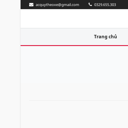
acquytheoxe@gmail.com
0329.655.303
Trang chủ