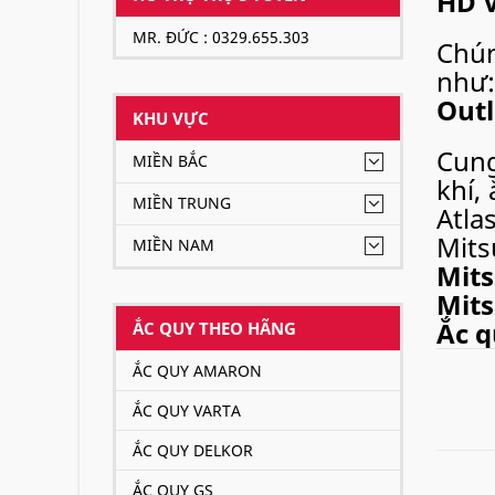
HD V
MR. ĐỨC : 0329.655.303
Chún
như
Outl
KHU VỰC
Cung
MIỀN BẮC
khí,
MIỀN TRUNG
Atla
Mits
MIỀN NAM
Mit
Mit
Ắc q
ẮC QUY THEO HÃNG
ẮC QUY AMARON
Ngoài 
vụ tha
ẮC QUY VARTA
phố lớ
ẮC QUY DELKOR
vụ tận 
ẮC QUY GS