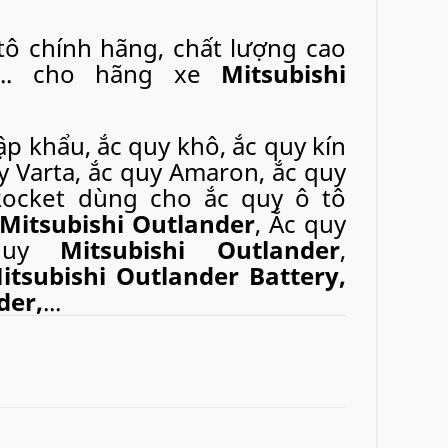
ô chính hãng, chất lượng cao
S,... cho hãng xe
Mitsubishi
p khẩu, ắc quy khô, ắc quy kín
y Varta, ắc quy Amaron, ắc quy
 Rocket dùng cho ắc quy ô tô
Mitsubishi Outlander
, Ắc quy
cquy
Mitsubishi Outlander
,
itsubishi Outlander Battery,
der,
...
ho các cửa hàng. Chúng tôi còn cung cấp
dịch
ô tô
nhanh chóng, tiện lợi tại khắp các thành
g, Hải Phòng.. với tốc độ nhanh chóng và dịch