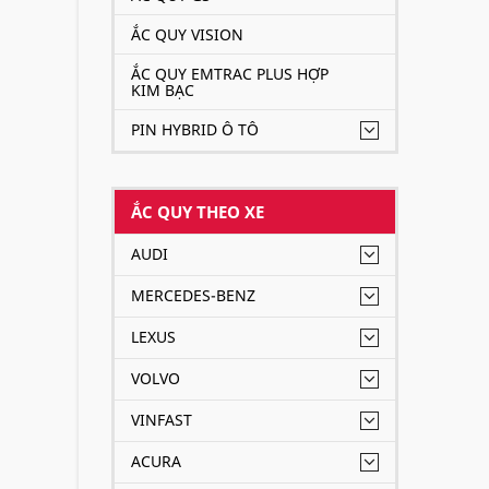
HD Việ
ẮC QUY VISION
phí tậ
ẮC QUY EMTRAC PLUS HỢP
KIM BẠC
Xe
M
12V 
PIN HYBRID Ô TÔ
bình
tuổi 
ẮC QUY THEO XE
AUDI
MERCEDES-BENZ
LEXUS
VOLVO
VINFAST
ACURA