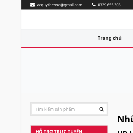
acquytheoxe@gmail.com
0329.655.303
Trang chủ
Nhữ
HỖ TRỢ TRỰC TUYẾN