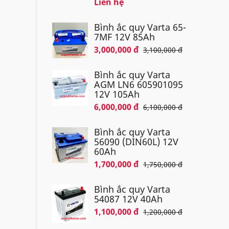
Liên hệ
Bình ắc quy Varta 65-
7MF 12V 85Ah
3,000,000 đ
3,100,000 đ
Bình ắc quy Varta
AGM LN6 605901095
12V 105Ah
6,000,000 đ
6,100,000 đ
Bình ắc quy Varta
56090 (DIN60L) 12V
60Ah
1,700,000 đ
1,750,000 đ
Bình ắc quy Varta
54087 12V 40Ah
1,100,000 đ
1,200,000 đ