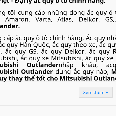
iệt - Đại lý ắc quy ô tô chính hãng.
g tôi cung cấp những dòng ắc quy ô t
: Amaron, Varta, Atlas, Delkor, G
ander.
 cấp ắc quy ô tô chính hãng, Ắc quy nhậ
 ắc quy Hàn Quốc, ắc quy theo xe, ắc qu
s, ắc quy GS, ắc quy Delkor, ắc quy
ubishi, ắc quy xe Mitsubishi, ắc quy xe
subishi Outlander
nhập khẩu, a
subishi Outlander
dùng ắc quy nào,
M
uy thay thế tốt cho Mitsubishi Outlan
việc bán hàng cho các doanh nghiệp, phân phối ắc quy c
Xem thêm
y thay ắc quy ô tô tận nơi
, câu quy ô tô, cứu hộ ắc quy 
n tại Việt Nam như: Hà Nội, thành phố Hồ Chí Minh, Đà Nẵn
tình, chắc chắn sẽ làm hài lòng quý khách.