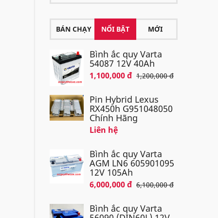
BÁN CHẠY
NỔI BẬT
MỚI
Bình ắc quy Varta
54087 12V 40Ah
1,100,000 đ
1,200,000 đ
Pin Hybrid Lexus
RX450h G951048050
Chính Hãng
Liên hệ
Bình ắc quy Varta
AGM LN6 605901095
12V 105Ah
6,000,000 đ
6,100,000 đ
Bình ắc quy Varta
56090 (DIN60L) 12V