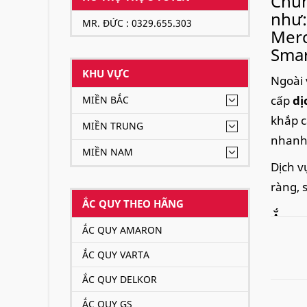
Chún
như:
MR. ĐỨC : 0329.655.303
Merc
Smar
KHU VỰC
Ngoài 
cấp
dị
MIỀN BẮC
khắp c
MIỀN TRUNG
nhanh 
MIỀN NAM
Dịch v
ràng, 
ẮC QUY THEO HÃNG
Ắc q
ẮC QUY AMARON
CCA 
hiện
ẮC QUY VARTA
ẮC QUY DELKOR
ẮC QUY GS