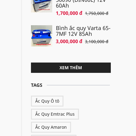
60Ah
1,700,000 đ
1,750,000 đ
Bình ắc quy Varta 65-
7MF 12V 85Ah
3,000,000 đ
3,100,000 đ
XEM THÊM
TAGS
Ắc Quy Ô tô
Ắc Quy Emtrac Plus
Ắc Quy Amaron