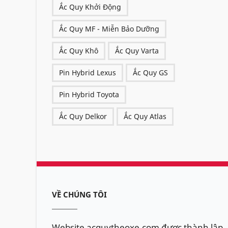
Ắc Quy Khởi Động
Ắc Quy MF - Miễn Bảo Dưỡng
Ắc Quy Khô
Ắc Quy Varta
Pin Hybrid Lexus
Ắc Quy GS
Pin Hybrid Toyota
Ắc Quy Delkor
Ắc Quy Atlas
VỀ CHÚNG TÔI
Website acquytheoxe.com được thành lập