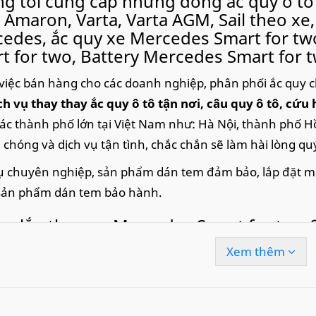
g tôi cung cấp những dòng ắc quy ô tô 
 Amaron, Varta, Varta AGM, Sail theo xe, 
edes, ắc quy xe Mercedes Smart for tw
t for two, Battery Mercedes Smart for t
việc bán hàng cho các doanh nghiệp, phân phối ắc quy c
ch vụ thay thay ắc quy ô tô tận nơi
, câu quy ô tô, cứu 
ác thành phố lớn tại Việt Nam như: Hà Nội, thành phố Hồ
chóng và dịch vụ tận tình, chắc chắn sẽ làm hài lòng qu
ụ chuyên nghiệp, sản phẩm dán tem đảm bảo, lắp đặt miễn 
sản phẩm dán tem bảo hành.
uy lắp theo xe Mercedes Smart for two 2
680A có dòng khởi động nguội CCA tươ
Xem thêm
 nay.