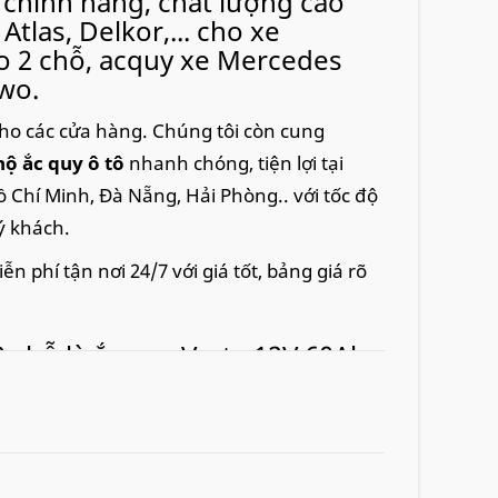
chính hãng, chất lượng cao
Atlas, Delkor,... cho xe
o 2 chỗ, acquy xe Mercedes
wo.
ho các cửa hàng. Chúng tôi còn cung
hộ ắc quy ô tô
nhanh chóng, tiện lợi tại
 Chí Minh, Đà Nẵng, Hải Phòng.. với tốc độ
ý khách.
phí tận nơi 24/7 với giá tốt, bảng giá rõ
 chỗ là ắc quy Varta 12V 60Ah
ng đương bình Varta 75Ah DIN