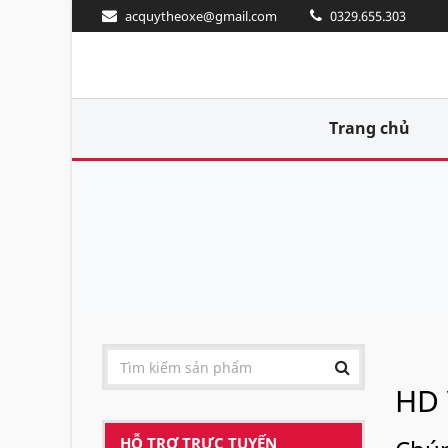
acquytheoxe@gmail.com
0329.655.303
Trang chủ
HD 
HỖ TRỢ TRỰC TUYẾN