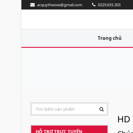
acquytheoxe@gmail.com
0329.655.303
Trang chủ
HD 
HỖ TRỢ TRỰC TUYẾN