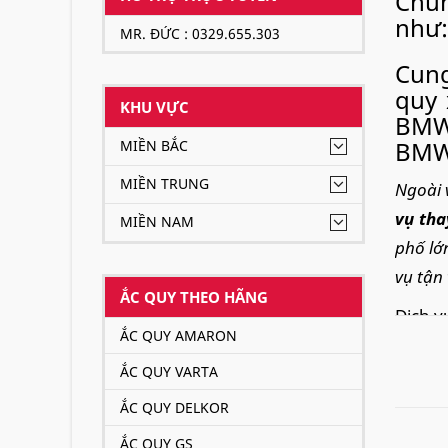
Chún
như:
MR. ĐỨC : 0329.655.303
Cung
quy 
KHU VỰC
BMW 
BMW 
MIỀN BẮC
MIỀN TRUNG
Ngoài 
vụ tha
MIỀN NAM
phố lớ
vụ tận 
ẮC QUY THEO HÃNG
Dịch v
ẮC QUY AMARON
hàng.
ẮC QUY VARTA
Ắc q
ẮC QUY DELKOR
sử d
Cont
ẮC QUY GS