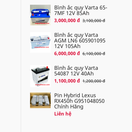
Bình ắc quy Varta 65-
7MF 12V 85Ah
3,000,000 đ
3,100,000 đ
Bình ắc quy Varta
AGM LN6 605901095
12V 105Ah
6,000,000 đ
6,100,000 đ
Bình ắc quy Varta
54087 12V 40Ah
1,100,000 đ
1,200,000 đ
Pin Hybrid Lexus
RX450h G951048050
Chính Hãng
Liên hệ