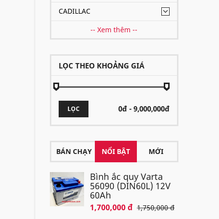
CADILLAC
-- Xem thêm --
LỌC THEO KHOẢNG GIÁ
LỌC
BÁN CHẠY
NỔI BẬT
MỚI
Bình ắc quy Varta
56090 (DIN60L) 12V
60Ah
1,700,000 đ
1,750,000 đ