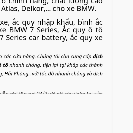
ô chính hãng, chất lượng cao
 Atlas, Delkor,... cho xe BMW.
 xe, ắc quy nhập khẩu, bình ắc
xe BMW 7 Series, Ắc quy ô tô
Series car battery, ắc quy xe
ho các cửa hàng. Chúng tôi còn cung cấp
dịch
ô tô
nhanh chóng, tiện lợi tại khắp các thành
g, Hải Phòng.. với tốc độ nhanh chóng và dịch
n phí tận nơi 24/7 với giá như bán tại cửa
ác dòng xe nhập khẩu châu Âu
u Varta thuộc tập đoàn John