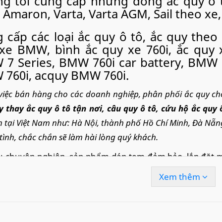
g tôi cung cấp những dòng ắc quy ô t
 Amaron, Varta, Varta AGM, Sail theo xe,
 cấp các loại ắc quy ô tô, ắc quy theo
xe BMW, bình ắc quy xe 760i, ắc quy 
7 Series, BMW 760i car battery, BMW 7 
760i, acquy BMW 760i.
việc bán hàng cho các doanh nghiệp, phân phối ắc quy c
y thay ắc quy ô tô tận nơi
, câu quy ô tô, cứu hộ ắc quy 
n tại Việt Nam như: Hà Nội, thành phố Hồ Chí Minh, Đà Nẵn
tình, chắc chắn sẽ làm hài lòng quý khách.
ụ chuyên nghiệp, sản phẩm dán tem đảm bảo, lắp đặt miễ
Xem thêm
uy ban đầu lắp theo xe BMW 760i và c
ụng bình ắc quy Varta. Thương hiệ
rols.