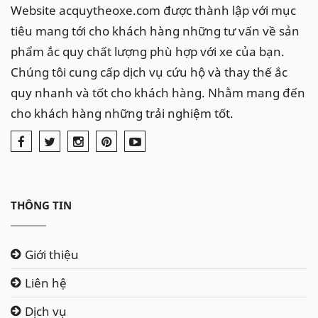
Website acquytheoxe.com được thành lập với mục
Ắc quy ban đầu lắp theo xe BMW 5
tiêu mang tới cho khách hàng những tư vấn về sản
Series và các dòng xe nhập
phẩm ắc quy chất lượng phù hợp với xe của bạn.
khẩu châu Âu sử dụng bình ắc quy
Chúng tôi cung cấp dịch vụ cứu hộ và thay thế ắc
Varta. Thương hiệu Varta thuộc tập
đoàn John Controls
quy nhanh và tốt cho khách hàng. Nhằm mang đến
cho khách hàng những trải nghiệm tốt.
THÔNG TIN
Giới thiệu
Liên hệ
Dịch vụ