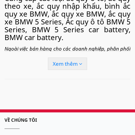
theo xe, ắc quy nhập khẩu, bình ắc
quy xe BMW, ắc quy xe BMW, ắc quy
xe BMW 5 Series, Ắc quy ô tô BMW 5
Series, BMW 5 Series car battery,
BMW car battery.
Ngoài việc bán hàng cho các doanh nghiệp, phân phối
ắc quy cho các cửa hàng. Chúng tôi còn cung cấp
dịch
Xem thêm
vụ thay thay ắc quy ô tô tận nơi
, câu quy ô tô, cứu hộ
ắc quy ô tô
nhanh chóng, tiện lợi tại khắp các thành
phố lớn tại Việt Nam như: Hà Nội, thành phố Hồ Chí
Minh, Đà Nẵng, Hải Phòng.. với tốc độ nhanh chóng và
dịch vụ tận tình, chắc chắn sẽ làm hài lòng quý khách.
Dịch vụ chuyên nghiệp, sản phẩm dán tem đảm
VỀ CHÚNG TÔI
bảo, lắp đặt miễn phí tận nơi 24/7 với giá như bán tại
cửa hàng.