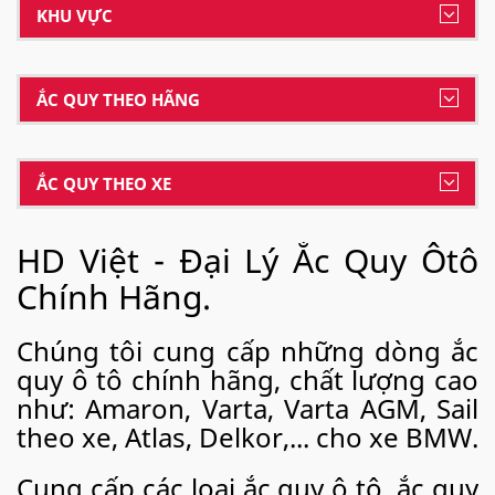
KHU VỰC
ẮC QUY THEO HÃNG
ẮC QUY THEO XE
HD Việt - Đại Lý Ắc Quy Ôtô
Chính Hãng.
Chúng tôi cung cấp những dòng ắc
quy ô tô chính hãng, chất lượng cao
như: Amaron, Varta, Varta AGM, Sail
theo xe, Atlas, Delkor,... cho xe BMW.
Cung cấp các loại ắc quy ô tô, ắc quy