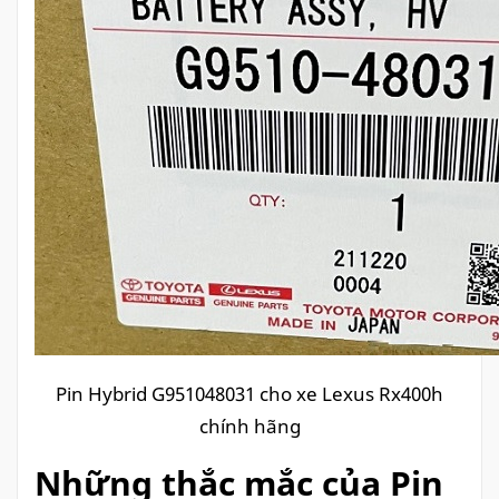
Pin Hybrid G951048031 cho xe Lexus Rx400h
chính hãng
Những thắc mắc của Pin