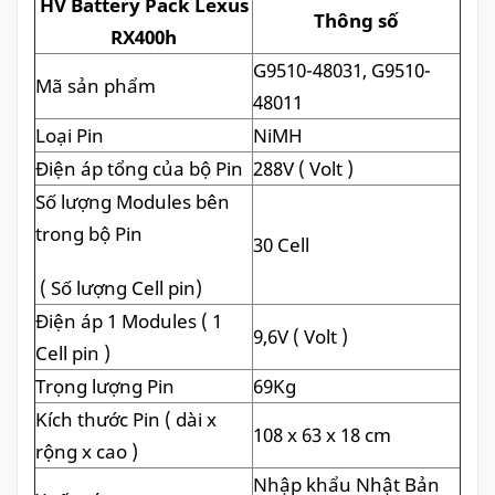
HV Battery Pack Lexus
Thông số
RX400h
G9510-48031, G9510-
Mã sản phẩm
48011
Loại Pin
NiMH
Điện áp tổng của bộ Pin
288V ( Volt )
Số lượng Modules bên
trong bộ Pin
30 Cell
( Số lượng Cell pin)
Điện áp 1 Modules ( 1
9,6V ( Volt )
Cell pin )
Trọng lượng Pin
69Kg
Kích thước Pin ( dài x
108 x 63 x 18 cm
rộng x cao )
Nhập khẩu Nhật Bản