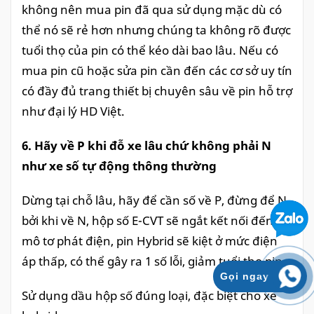
không nên mua pin đã qua sử dụng mặc dù có
thể nó sẽ rẻ hơn nhưng chúng ta không rõ được
tuổi thọ của pin có thể kéo dài bao lâu. Nếu có
mua pin cũ hoặc sửa pin cần đến các cơ sở uy tín
có đầy đủ trang thiết bị chuyên sâu về pin hỗ trợ
như đại lý HD Việt.
6. Hãy về P khi đỗ xe lâu chứ không phải N
như xe số tự động thông thường
Dừng tại chỗ lâu, hãy để cần số về P, đừng để N
bởi khi về N, hộp số E-CVT sẽ ngắt kết nối đến
mô tơ phát điện, pin Hybrid sẽ kiệt ở mức điện
áp thấp, có thể gây ra 1 số lỗi, giảm tuổi thọ pin.
Gọi ngay
Sử dụng dầu hộp số đúng loại, đặc biệt cho xe