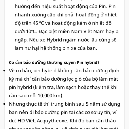
hưởng đến hiệu suất hoạt động của Pin. Pin
nhanh xuống cấp khi phải hoạt động ở nhiệt
độ trên 45 ºC và hoạt động kém ở nhiệt độ
dưới 10ºC. Đặc biệt miền Nam Việt Nam hay bị
ngập. Nếu xe Hybrid ngâm nước lâu cũng sẽ
làm hư hại hệ thống pin xe của bạn.
Có cần bảo dưỡng thường xuyên Pin hybrid?
Về cơ bản, pin hybrid không cần bảo dưỡng định
kỳ mà chỉ cẩn bảo dưỡng lọc gió của bộ làm mát
pin hybrid (kiểm tra, làm sạch hoặc thay thế khi
cần sau mỗi 10.000 km).
Nhưng thực tế thì trung bình sau 5 năm sử dụng
bạn nên đi bảo dưỡng pin tại các cơ sở uy tín, ví
dụ: HD Việt, Acquytheoxe. Khi đó bạn cần tháo
pin ra sạc cân bằng lại, vệ sinh quạt gió làm mát