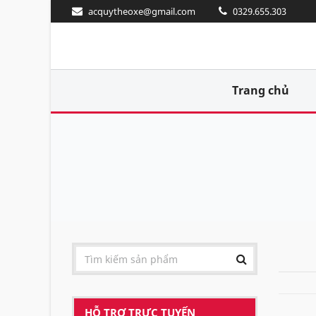
acquytheoxe@gmail.com
0329.655.303
Trang chủ
HỖ TRỢ TRỰC TUYẾN