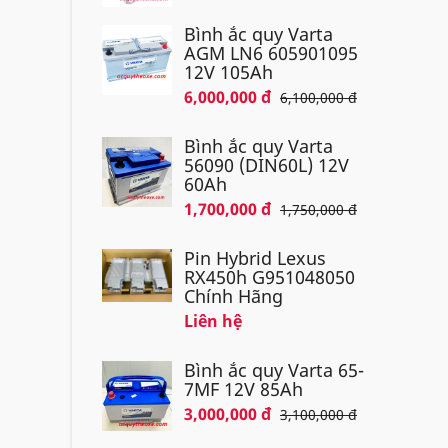
Bình ắc quy Varta
AGM LN6 605901095
12V 105Ah
6,000,000 đ
6,100,000 đ
Bình ắc quy Varta
56090 (DIN60L) 12V
60Ah
1,700,000 đ
1,750,000 đ
Pin Hybrid Lexus
RX450h G951048050
Chính Hãng
Liên hệ
Bình ắc quy Varta 65-
7MF 12V 85Ah
3,000,000 đ
3,100,000 đ