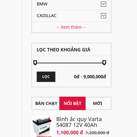
BMW
CADILLAC
-- Xem thêm --
LỌC THEO KHOẢNG GIÁ
LỌC
BÁN CHẠY
NỔI BẬT
MỚI
Bình ắc quy Varta
54087 12V 40Ah
1,100,000 đ
1,200,000 đ