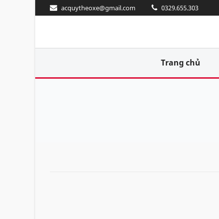
acquytheoxe@gmail.com
0329.655.303
Trang chủ