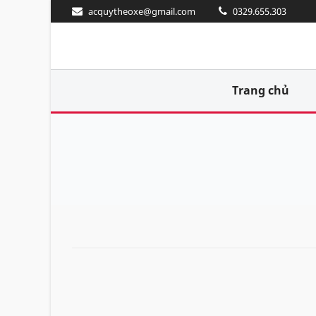
acquytheoxe@gmail.com
0329.655.303
Trang chủ