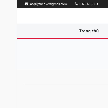
acquytheoxe@gmail.com
0329.655.303
Trang chủ