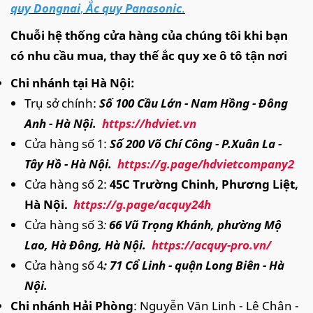
quy Dongnai
,
Ắc quy Panasonic
.
Chuỗi hệ thống cửa hàng của chúng tôi khi bạn
có nhu cầu mua, thay thế ắc quy xe ô tô tận nơi
Chi nhánh tại Hà Nội:
Trụ sở chính:
Số 100 Cầu Lớn - Nam Hồng - Đông
Anh - Hà Nội.
https://hdviet.vn
Cửa hàng số 1:
Số 200 Võ Chí Công - P.Xuân La -
Tây Hồ - Hà Nội.
https://g.page/hdvietcompany2
Cửa hàng số 2:
45C Trường Chinh, Phương Liệt,
Hà Nội.
https://g.page/acquy24h
Cửa hàng số 3
:
66 Vũ Trọng Khánh, phường Mộ
Lao, Hà Đông, Hà Nội.
https://acquy-pro.vn/
Cửa hàng số 4
: 71 Cổ Linh - quận Long Biên - Hà
Nội.
Chi nhánh Hải Phòng
: Nguyễn Văn Linh - Lê Chân -