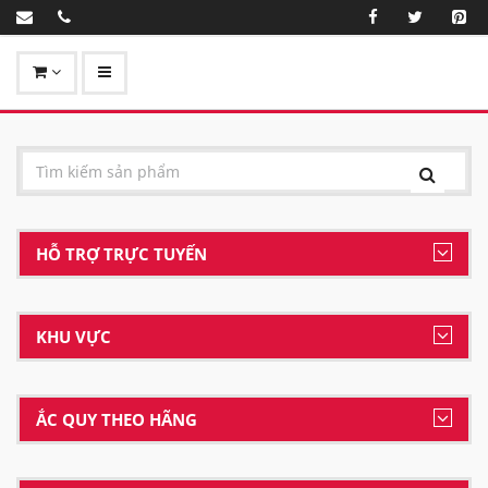
HỖ TRỢ TRỰC TUYẾN
KHU VỰC
ẮC QUY THEO HÃNG