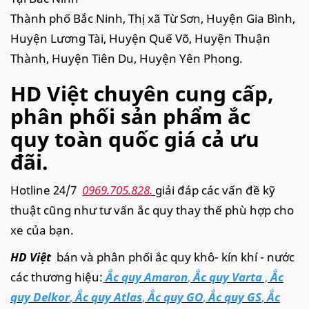
Thành phố Bắc Ninh, Thị xã Từ Sơn, Huyện Gia Bình,
Huyện Lương Tài, Huyện Quế Võ, Huyện Thuận
Thành, Huyện Tiên Du, Huyện Yên Phong.
HD Việt chuyên cung cấp,
phân phối sản phẩm ắc
quy toàn quốc giá cả ưu
đãi.
Hotline 24/7
0969.705.828.
giải đáp các vấn đề kỹ
thuật cũng như tư vấn ắc quy thay thế phù hợp cho
xe của bạn.
HD Việt
bán và phân phối ắc quy khô- kín khí - nước
các thương hiệu:
Ắc quy Amaron
,
Ắc quy Varta
,
Ắc
quy Delkor
,
Ắc quy Atlas
,
Ắc quy GO
,
Ắc quy GS
,
Ắc